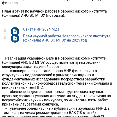
филиала.
План и отчет по научной работе Новороссийского института
(филиала) АНО ВО МГЭУ (по годам):
Отчёт НИР 2024 года
План научной работы Новороссийского института
(филиала) АНО ВО МГЭУ на 2025 год
Реализация указанной цели в Новороссийском институте
(филиале) АНО ВО МГЭУ осуществляется путем решения
следующих задач научной работы:
- спланирована и организована НИР филиала и его
структурных подразделений в рамках прикладных и
фундаментальных исследований посредством разработки
коллективной научно-исследовательской тематики филиала и
инициативных тем ППС;
- обеспечена деятельность семи студенческих научных
кружков; созданы условия для участия студентов филиала во
всероссийских научных конкурсах, по их итогам пять работ
признаны лауреатами конкурса;
- увеличен объем научных публикаций в журналах РИНЦ, в
том числе из числа рекомендованных ВАК (10 статей);
активизирована деятельность по изданию монографий (3