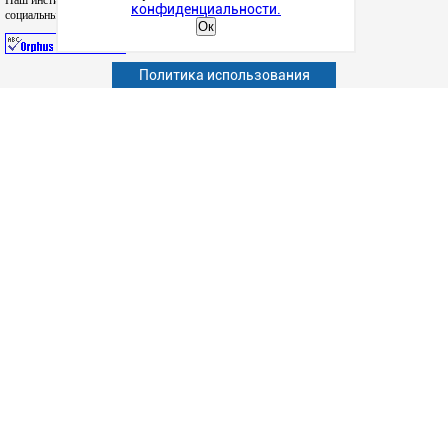
Наш институт в
конфиденциальности.
социальных сетях
Ок
Политика использования
Абитуриенту
Обучающимся
Сотрудникам и преподавателям
Политика конфиденциальности
Сведения об образовательной организации
Дополнительное образование (повышение квалификации)
Наука
Факультет
Подготовка к ЕГЭ
Структурные подразделения
Студенческая жизнь
Информационно-образовательные ресурсы