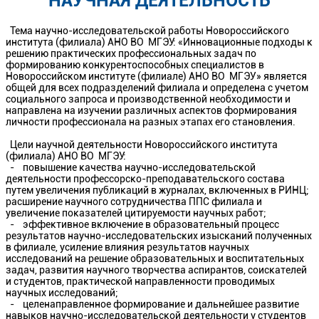
НАУЧНАЯ ДЕЯТЕЛЬНОСТЬ
Тема научно-исследовательской работы Новороссийского
института (филиала) АНО ВО МГЭУ: «Инновационные подходы к
решению практических профессиональных задач по
формированию конкурентоспособных специалистов в
Новороссийском институте (филиале) АНО ВО МГЭУ» является
общей для всех подразделений филиала и определена с учетом
социального запроса и производственной необходимости и
направлена на изучении различных аспектов формирования
личности профессионала на разных этапах его становления.
Цели научной деятельности Новороссийского института
(филиала) АНО ВО МГЭУ:
- повышение качества научно-исследовательской
деятельности профессорско-преподавательского состава
путем увеличения публикаций в журналах, включенных в РИНЦ;
расширение научного сотрудничества ППС филиала и
увеличение показателей цитируемости научных работ;
- эффективное включение в образовательный процесс
результатов научно-исследовательских изысканий полученных
в филиале, усиление влияния результатов научных
исследований на решение образовательных и воспитательных
задач, развития научного творчества аспирантов, соискателей
и студентов, практической направленности проводимых
научных исследований;
- целенаправленное формирование и дальнейшее развитие
навыков научно-исследовательской деятельности у студентов