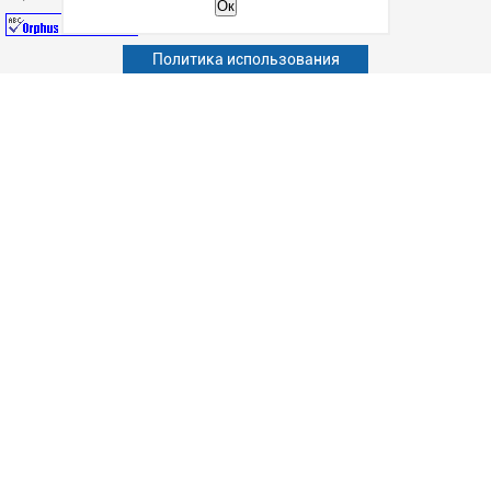
Ок
Политика использования
Абитуриенту
Обучающимся
Сотрудникам и преподавателям
Политика конфиденциальности
Сведения об образовательной организации
Дополнительное образование (повышение квалификации)
Наука
Факультет
Подготовка к ЕГЭ
Структурные подразделения
Студенческая жизнь
Информационно-образовательные ресурсы
Дополнительное образование