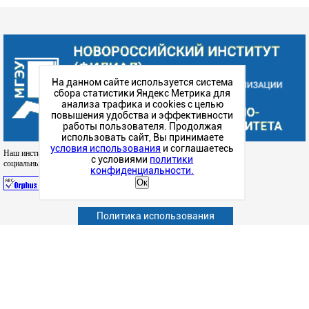
На данном сайте используется система
сбора статистики Яндекс Метрика для
анализа трафика и cookies с целью
повышения удобства и эффективности
работы пользователя. Продолжая
использовать сайт, Вы принимаете
условия использования
и соглашаетесь
Наш институт в
с условиями
политики
социальных сетях
конфиденциальности.
Ок
Абитуриенту
Политика использования
Обучающимся
Сотрудникам и преподавателям
Политика конфиденциальности
Сведения об образовательной организации