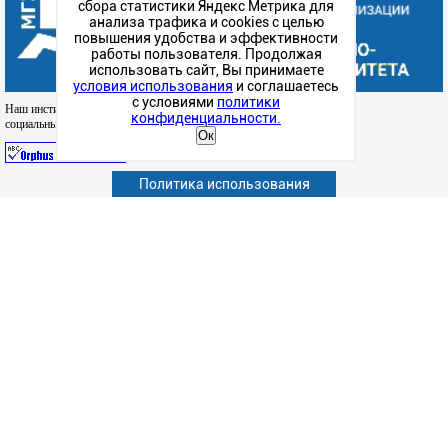
сбора статистики Яндекс Метрика для
анализа трафика и cookies с целью
повышения удобства и эффективности
работы пользователя. Продолжая
использовать сайт, Вы принимаете
условия использования
и соглашаетесь
с условиями
политики
Наш институт в
конфиденциальности.
социальных сетях
Ок
Политика использования
Абитуриенту
Обучающимся
Сотрудникам и преподавателям
Политика конфиденциальности
Сведения об образовательной организации
Дополнительное образование (повышение квалификации)
Наука
Факультет
Подготовка к ЕГЭ