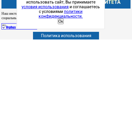
использовать сайт, Вы принимаете
условия использования
и соглашаетесь
с условиями
политики
Наш институт в
конфиденциальности.
социальных сетях
Ок
Политика использования
Абитуриенту
Обучающимся
Сотрудникам и преподавателям
Политика конфиденциальности
Сведения об образовательной организации
Дополнительное образование (повышение квалификации)
Наука
Факультет
Подготовка к ЕГЭ
Структурные подразделения
Студенческая жизнь