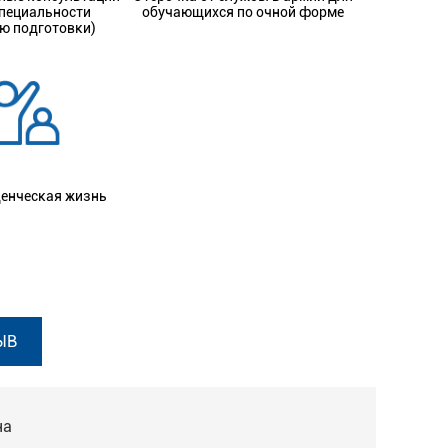
специальности
обучающихся по очной форме
ю подготовки)
денческая жизнь
ЫВ
на