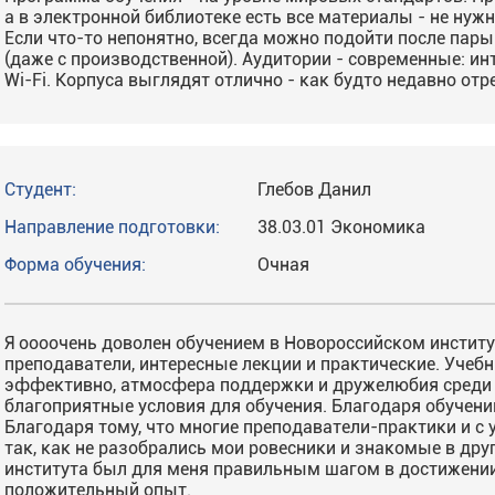
а в электронной библиотеке есть все материалы - не нуж
Если что-то непонятно, всегда можно подойти после пары
(даже с производственной). Аудитории - современные: и
Wi-Fi. Корпуса выглядят отлично - как будто недавно от
Студент:
Глебов Данил
Направление подготовки:
38.03.01 Экономика
Форма обучения:
Очная
Я оооочень доволен обучением в Новороссийском инсти
преподаватели, интересные лекции и практические. Учеб
эффективно, атмосфера поддержки и дружелюбия среди 
благоприятные условия для обучения. Благодаря обучению
Благодаря тому, что многие преподаватели-практики и с 
так, как не разобрались мои ровесники и знакомые в друг
института был для меня правильным шагом в достижении 
положительный опыт.