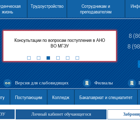
уденческая
Трудоустройство
Сотрудникам и
Инфо
жизнь
преподавателям
8 (8
оду
Консультации по вопросам поступления в АНО
Перевод в Ново
ВО МГЭУ
АНО ВО МГЭУ (в
8 (9
Версия для слабовидящих
Филиалы
нту
Поступающим
Колледж
Бакалавриат и специалитет
ГЭУ
Личный кабинет обучающегося
Заброни