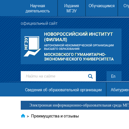
Научная
Издания
Обучающимся
Ст
деятельность
МГЭУ
официальный сайт
2.00 АНО ВО МГЭУ состоится
ЕГЭ для поступления в МГЭУ в 2026 г
 открытых дверей.
En
Сведения об образовательной организации
Абитурие
Электронная информационно-образовательная среда М
>
Преимущества и отзывы