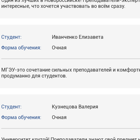
Один из лучших в Новороссийске! Преподаватели-эксперт
интересные, что хочется участвовать во всём сразу.
Студент:
Иванченко Елизавета
Форма обучения:
Очная
МГЭУ-это сочетание сильных преподавателей и комфортны
продуманно для студентов.
Студент:
Кузнецова Валерия
Форма обучения:
Очная
Университет крутой! Преподаватели знают свой предмет н