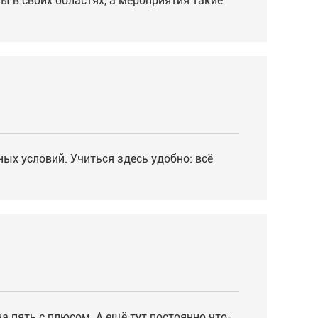
ы в своих областях, а мероприятия такие
х условий. Учиться здесь удобно: всё
а пять с плюсом. А ещё тут постоянно что-