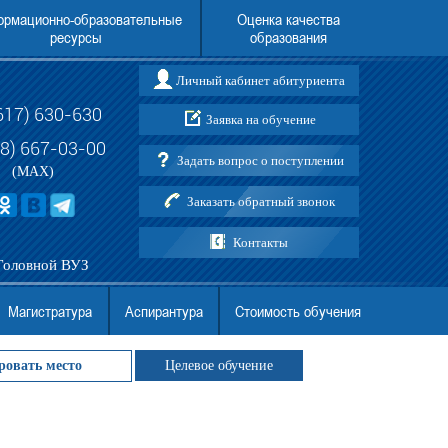
рмационно-образовательные
Оценка качества
ресурсы
образования
Личный кабинет абитуриента
617) 630-630
Заявка на обучение
российский институт (филиал)
Перечень документов для поступления,
 т.ч. граждан Украины, ЛНР,
и образцы заполнения
88) 667-03-00
Задать вопрос о поступлении
ДНР)
(MAX)
Заказать обратный звонок
Контакты
Головной ВУЗ
Магистратура
Аспирантура
Стоимость обучения
ровать место
Целевое обучение