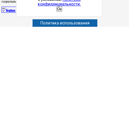
социальных сетях
конфиденциальности.
Ок
Абитуриенту
Политика использования
Обучающимся
Сотрудникам и преподавателям
Политика конфиденциальности
Сведения об образовательной организации
Дополнительное образование (повышение квалификации)
Наука
Факультет
Подготовка к ЕГЭ
Структурные подразделения
Студенческая жизнь
Информационно-образовательные ресурсы