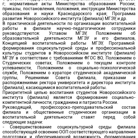
г; нормативные акты Министерства образования России;
приказы, постановления, положения, инструкции Министерства
образования и науки Краснодарского края; Программа
развития Новороссийского института (филиала) МГЭУ, и др.
В практической деятельности по организации воспитательной
работы в филиале научно-педагогические сотрудники
руководствуются: Уставом МГЭУ, Положением об
образовательной деятельности МГЭУ и его филиалов,
Концепцией воспитательной работы МГЭУ, Программой
формирования социокультурной среды и профессиональной
культуры студентов в Новороссийском институте (филиале)
МГЭУ в соответствии с требованиями ФГОС ВО, Положением о
Студенческих советах, Положением о текущем контроле
успеваемости, Положением о социально-психологической
службе, Положением о кураторе студенческой академической
группы, Решениями Совета филиала, приказами и
распоряжениями ректора университета и директора института
(филиала), касающимися воспитательной работы.
Приоритетной целью воспитания студентов Новороссийского
института (филиала) является формирование социально-
компетентной личности, гражданина и патриота России.
Руководящий, профессорско-преподавательский состав
филиала и общественные студенческие организации в
воспитательной деятельности ставят перед собой
следующие задачи:
- Совершенствование социокультурной среды филиала
способствующей освоению ООП соответствующего направления
подготовки и обеспечивающей возможность формирования