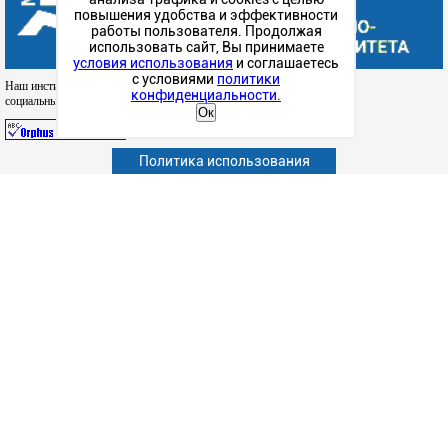
повышения удобства и эффективности
работы пользователя. Продолжая
использовать сайт, Вы принимаете
условия использования
и соглашаетесь
с условиями
политики
Наш институт в
конфиденциальности.
социальных сетях
Ок
Политика использования
Абитуриенту
Обучающимся
Сотрудникам и преподавателям
Политика конфиденциальности
Сведения об образовательной организации
Дополнительное образование (повышение квалификации)
Наука
Факультет
Подготовка к ЕГЭ