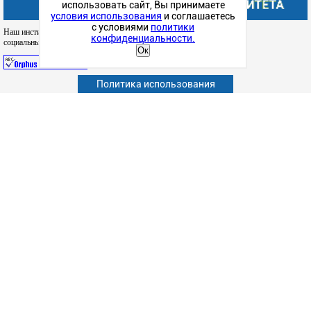
использовать сайт, Вы принимаете
условия использования
и соглашаетесь
с условиями
политики
Наш институт в
конфиденциальности.
социальных сетях
Ок
Политика использования
Абитуриенту
Обучающимся
Сотрудникам и преподавателям
Политика конфиденциальности
Сведения об образовательной организации
Дополнительное образование (повышение квалификации)
Наука
Факультет
Подготовка к ЕГЭ
Структурные подразделения
Студенческая жизнь