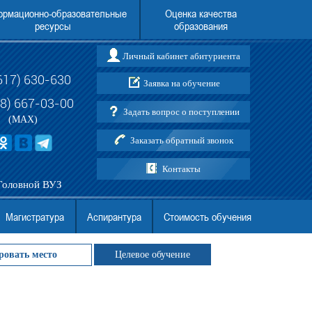
рмационно-образовательные
Оценка качества
ресурсы
образования
Личный кабинет абитуриента
617) 630-630
Заявка на обучение
о вопросам поступления в АНО
Перевод в Новороссийский институт (ф
ВО МГЭУ
АНО ВО МГЭУ (в т.ч. граждан Украины
88) 667-03-00
Задать вопрос о поступлении
ДНР)
(MAX)
Заказать обратный звонок
Контакты
Головной ВУЗ
Магистратура
Аспирантура
Стоимость обучения
ровать место
Целевое обучение