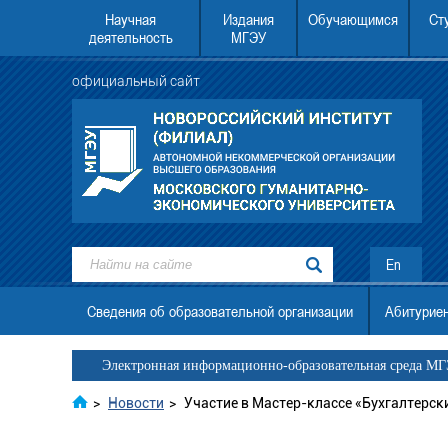
Научная
Издания
Обучающимся
Ст
деятельность
МГЭУ
официальный сайт
российский институт (филиал)
22.08.2026 в 12.00 АНО ВО МГЭУ состо
без ЕГЭ
День открытых дверей.
En
Сведения об образовательной организации
Абитурие
Электронная информационно-образовательная среда М
>
Новости
>
Участие в Мастер-классе «Бухгалтерск