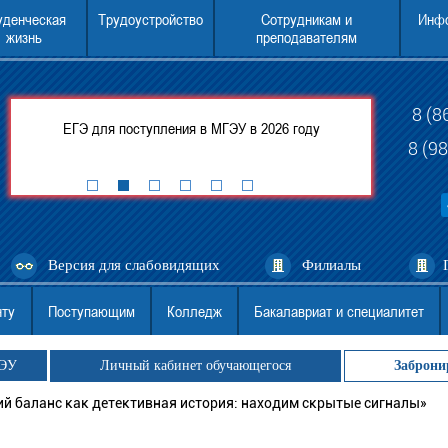
уденческая
Трудоустройство
Сотрудникам и
Инфо
жизнь
преподавателям
8 (8
ится
ЕГЭ для поступления в МГЭУ в 2026 году
Консультации п
8 (9
Версия для слабовидящих
Филиалы
нту
Поступающим
Колледж
Бакалавриат и специалитет
ГЭУ
Личный кабинет обучающегося
Заброни
ий баланс как детективная история: находим скрытые сигналы»