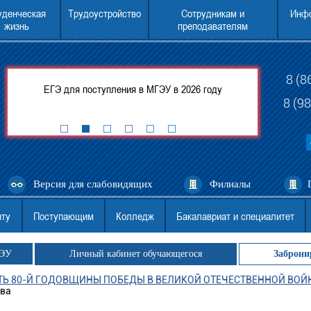
уденческая
Трудоустройство
Сотрудникам и
Инфо
жизнь
преподавателям
8 (8
ится
ЕГЭ для поступления в МГЭУ в 2026 году
Консультации п
8 (9
Версия для слабовидящих
Филиалы
нту
Поступающим
Колледж
Бакалавриат и специалитет
ГЭУ
Личный кабинет обучающегося
Заброни
ТЬ 80-Й ГОДОВЩИНЫ ПОБЕДЫ В ВЕЛИКОЙ ОТЕЧЕСТВЕННОЙ ВОЙ
тва