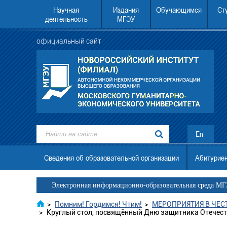
Научная
Издания
Обучающимся
Ст
деятельность
МГЭУ
официальный сайт
российский институт (филиал)
22.08.2026 в 12.00 АНО ВО МГЭУ состо
без ЕГЭ
День открытых дверей.
En
Сведения об образовательной организации
Абитурие
Электронная информационно-образовательная среда М
>
Помним! Гордимся! Чтим!
>
МЕРОПРИЯТИЯ В ЧЕС
>
Круглый стол, посвящённый Дню защитника Отечес