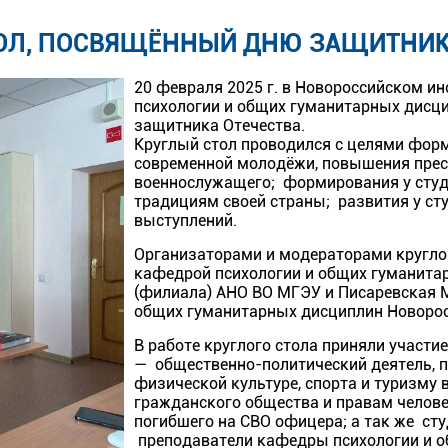
ОЛ, ПОСВЯЩЁННЫЙ ДНЮ ЗАЩИТНИК
20 февраля 2025 г. в Новороссийском и
психологии и общих гуманитарных дисц
защитника Отечества.
Круглый стол проводился с целями форм
современной молодёжи, повышения прес
военнослужащего; формирования у студ
традициям своей страны; развития у ст
выступлений.
Организаторами и модераторами круглого
кафедрой психологии и общих гуманита
(филиала) АНО ВО МГЭУ и Писаревская М.
общих гуманитарных дисциплин Новорос
В работе круглого стола приняли участие
— общественно-политический деятель, п
физической культуре, спорта и туризму 
гражданского общества и правам челов
погибшего на СВО офицера; а так же с
преподаватели кафедры психологии и 