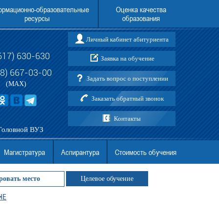
рмационно-образовательные
Оценка качества
ресурсы
образования
Личный кабинет абитуриента
617) 630-630
Заявка на обучение
о вопросам поступления в АНО
Перевод в Новороссийский институт (ф
ВО МГЭУ
АНО ВО МГЭУ (в т.ч. граждан Украины
88) 667-03-00
Задать вопрос о поступлении
ДНР)
(MAX)
Заказать обратный звонок
Контакты
Головной ВУЗ
Магистратура
Аспирантура
Стоимость обучения
ровать место
Целевое обучение
НЕ