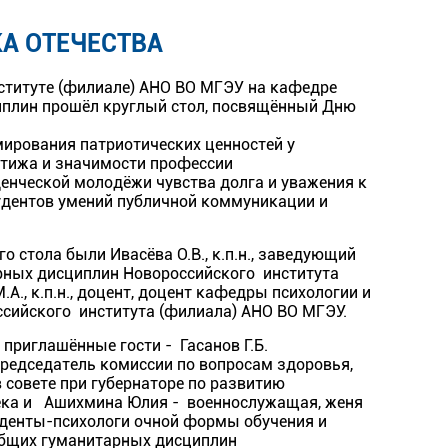
А ОТЕЧЕСТВА
нституте (филиале) АНО ВО МГЭУ на кафедре
иплин прошёл круглый стол, посвящённый Дню
ирования патриотических ценностей у
тижа и значимости профессии
енческой молодёжи чувства долга и уважения к
удентов умений публичной коммуникации и
 стола были Ивасёва О.В., к.п.н., заведующий
рных дисциплин Новороссийского института
А., к.п.н., доцент, доцент кафедры психологии и
сийского института (филиала) АНО ВО МГЭУ.
 приглашённые гости - Гасанов Г.Б.
редседатель комиссии по вопросам здоровья,
в совете при губернаторе по развитию
ека и Ашихмина Юлия - военнослужащая, женя
туденты-психологи очной формы обучения и
общих гуманитарных дисциплин